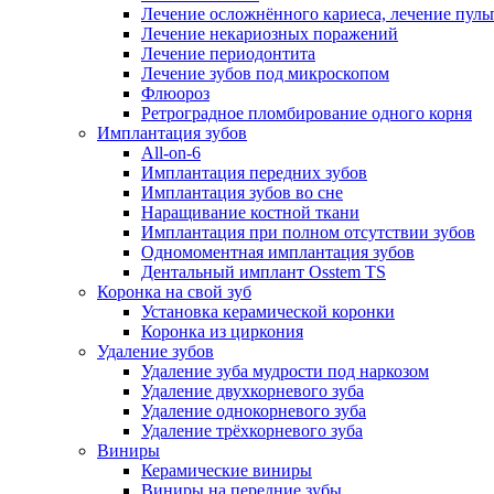
Лечение осложнённого кариеса, лечение пуль
Лечение некариозных поражений
Лечение периодонтита
Лечение зубов под микроскопом
Флюороз
Ретроградное пломбирование одного корня
Имплантация зубов
All-on-6
Имплантация передних зубов
Имплантация зубов во сне
Наращивание костной ткани
Имплантация при полном отсутствии зубов
Одномоментная имплантация зубов
Дентальный имплант Osstem TS
Коронка на свой зуб
Установка керамической коронки
Коронка из циркония
Удаление зубов
Удаление зуба мудрости под наркозом
Удаление двухкорневого зуба
Удаление однокорневого зуба
Удаление трёхкорневого зуба
Виниры
Керамические виниры
Виниры на передние зубы