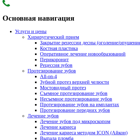
Основная навигация
Услуги и цены
Хириругический прием
Закрытие рецессии десны (оголение/опущени
Костная пластика
Оперативное лечение новообразований
Перикоронит
Рецессия зубов
Протезирование зубов
All-on-4
Зубной протез верхней челюсти
Мостовидный протез
Съемное протезирование зубов
Несъемное протезирование зубов
Протезирование зубов на имплантах
Протезирование передних зубов
Лечение зубов
Лечение зубов под микроскопом
Лечение кариеса
Лечение кариеса методом ICON (Айкон)
Выпала пломба