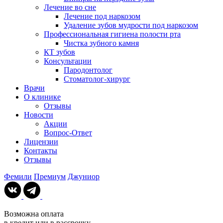
Лечение во сне
Лечение под наркозом
Удаление зубов мудрости под наркозом
Профессиональная гигиена полости рта
Чистка зубного камня
КТ зубов
Консультации
Пародонтолог
Стоматолог-хирург
Врачи
О клинике
Отзывы
Новости
Акции
Вопрос-Ответ
Лицензии
Контакты
Отзывы
Фемили
Премиум
Джуниор
Возможна оплата
в кредит или в рассрочку