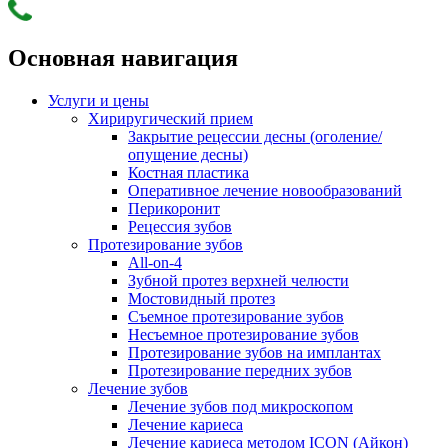
Основная навигация
Услуги и цены
Хириругический прием
Закрытие рецессии десны (оголение/
опущение десны)
Костная пластика
Оперативное лечение новообразований
Перикоронит
Рецессия зубов
Протезирование зубов
All-on-4
Зубной протез верхней челюсти
Мостовидный протез
Съемное протезирование зубов
Несъемное протезирование зубов
Протезирование зубов на имплантах
Протезирование передних зубов
Лечение зубов
Лечение зубов под микроскопом
Лечение кариеса
Лечение кариеса методом ICON (Айкон)