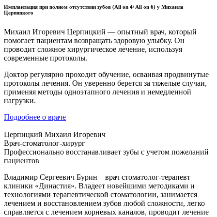
Имплантация
при
полном
отсутствии
зубов
(All on 4/ All on 6)
у Михаила
Церпицкого
Михаил Игоревич Церпицкий — опытный
врач
, который
помогает пациентам возвращать здоровую улыбку. Он
проводит сложное хирургическое лечение, используя
современные протоколы.
Доктор регулярно проходит обучение, осваивая продвинутые
протоколы лечения. Он уверенно берется за тяжелые случаи,
применяя методы одноэтапного лечения и немедленной
нагрузки.
Подробнее о враче
Церпицкий Михаил Игоревич
Врач-стоматолог-хирург
Профессионально восстанавливает зубы с учетом пожеланий
пациентов
Владимир Сергеевич Бурин – врач стоматолог-терапевт
клиники «Династия». Владеет новейшими методиками и
технологиями терапевтической стоматологии, занимается
лечением и восстановлением зубов любой сложности, легко
справляется с лечением корневых каналов, проводит лечение