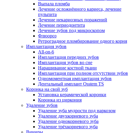
Выпала пломба
Лечение осложнённого кариеса, лечение
пульпита
Лечение некариозных поражений
Лечение периодонтита
Лечение зубов под микроскопом
Флюороз
Ретроградное пломбирование одного корня
Имплантация зубов
All-on-6
Имплантация передних зубов
Имплантация зубов во сне
Наращивание костной ткани
Имплантация при полном отсутствии зубов
Одномоментная имплантация зубов
Дентальный имплант Osstem TS
Коронка на свой зуб
Установка керамической коронки
Коронка из циркония
Удаление зубов
Удаление зуба мудрости под наркозом
Удаление двухкорневого зуба
Удаление однокорневого зуба
Удаление трёхкорневого зуба
Виниры