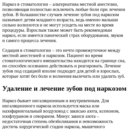
Наркоз в стоматологии – альтернатива местной анестезии,
позволяющая полностью исключить любые боли при лечении
зубов. В большинстве случаев
лечение зубов под наркозом
назначают детям младшего возраста, ведь именно малыши
сильно волнуются и не могут усидеть на месте во время
процедуры. Взрослым также может быть рекомендован
наркоз, если имеется панический страх оборудования, звуков
и самого процесса лечения.
Седация в стоматологии – это нечто промежуточное между
местной анестезией и наркозом. Пациент во время
стоматологического вмешательства находится на границе сна,
но способен осознанно действовать и реагировать.
Лечение
зубов под седацией
вполне подходит для детей и взрослых,
которые хотят без боли и волнения вылечить или удалить зуб.
Удаление и
лечение зубов под наркозом
Наркоз бывает ингаляционным и внутривенным. Для
ингаляционного наркоза используется маска или
назофарингеальный воздуховод с закисью азота, ксеноном,
изофлураном и севораном. Минус закиси азота –
недостаточная степень обезболивания и невозможность
достичь хирургической стадии наркоза, мышечного