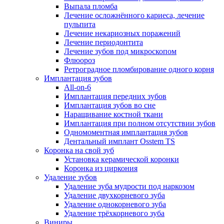
Выпала пломба
Лечение осложнённого кариеса, лечение
пульпита
Лечение некариозных поражений
Лечение периодонтита
Лечение зубов под микроскопом
Флюороз
Ретроградное пломбирование одного корня
Имплантация зубов
All-on-6
Имплантация передних зубов
Имплантация зубов во сне
Наращивание костной ткани
Имплантация при полном отсутствии зубов
Одномоментная имплантация зубов
Дентальный имплант Osstem TS
Коронка на свой зуб
Установка керамической коронки
Коронка из циркония
Удаление зубов
Удаление зуба мудрости под наркозом
Удаление двухкорневого зуба
Удаление однокорневого зуба
Удаление трёхкорневого зуба
Виниры