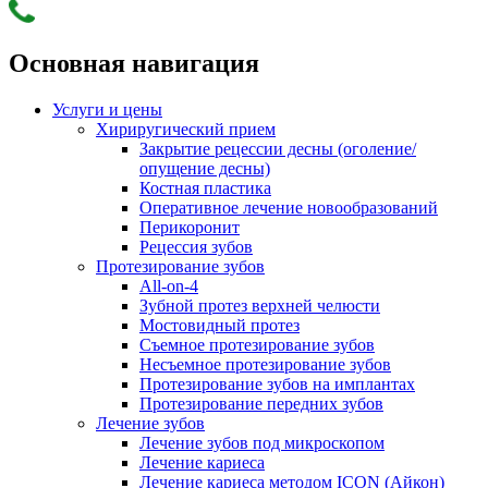
Основная навигация
Услуги и цены
Хириругический прием
Закрытие рецессии десны (оголение/
опущение десны)
Костная пластика
Оперативное лечение новообразований
Перикоронит
Рецессия зубов
Протезирование зубов
All-on-4
Зубной протез верхней челюсти
Мостовидный протез
Съемное протезирование зубов
Несъемное протезирование зубов
Протезирование зубов на имплантах
Протезирование передних зубов
Лечение зубов
Лечение зубов под микроскопом
Лечение кариеса
Лечение кариеса методом ICON (Айкон)