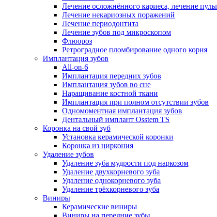
Лечение осложнённого кариеса, лечение пуль
Лечение некариозных поражений
Лечение периодонтита
Лечение зубов под микроскопом
Флюороз
Ретроградное пломбирование одного корня
Имплантация зубов
All-on-6
Имплантация передних зубов
Имплантация зубов во сне
Наращивание костной ткани
Имплантация при полном отсутствии зубов
Одномоментная имплантация зубов
Дентальный имплант Osstem TS
Коронка на свой зуб
Установка керамической коронки
Коронка из циркония
Удаление зубов
Удаление зуба мудрости под наркозом
Удаление двухкорневого зуба
Удаление однокорневого зуба
Удаление трёхкорневого зуба
Виниры
Керамические виниры
Виниры на передние зубы