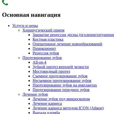
Основная навигация
Услуги и цены
Хириругический прием
Закрытие рецессии десны (оголение/опущени
Костная пластика
Оперативное лечение новообразований
Перикоронит
Рецессия зубов
Протезирование зубов
All-on-4
Зубной протез верхней челюсти
Мостовидный протез
Съемное протезирование зубов
Несъемное протезирование зубов
Протезирование зубов на имплантах
Протезирование передних зубов
Лечение зубов
Лечение зубов под микроскопом
Лечение кариеса
Лечение кариеса методом ICON (Айкон)
Выпала пломба