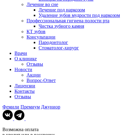
Лечение во сне
Лечение под наркозом
Удаление зубов мудрости под наркозом
Профессиональная гигиена полости рта
Чистка зубного камня
КТ зубов
Консультации
Пародонтолог
Стоматолог-хирург
Врачи
О клинике
Отзывы
Новости
Акции
Вопрос-Ответ
Лицензии
Контакты
Отзывы
Фемили
Премиум
Джуниор
Возможна оплата
в кредит или в рассрочку