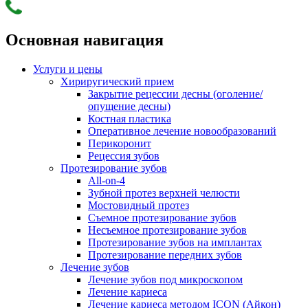
Основная навигация
Услуги и цены
Хириругический прием
Закрытие рецессии десны (оголение/
опущение десны)
Костная пластика
Оперативное лечение новообразований
Перикоронит
Рецессия зубов
Протезирование зубов
All-on-4
Зубной протез верхней челюсти
Мостовидный протез
Съемное протезирование зубов
Несъемное протезирование зубов
Протезирование зубов на имплантах
Протезирование передних зубов
Лечение зубов
Лечение зубов под микроскопом
Лечение кариеса
Лечение кариеса методом ICON (Айкон)