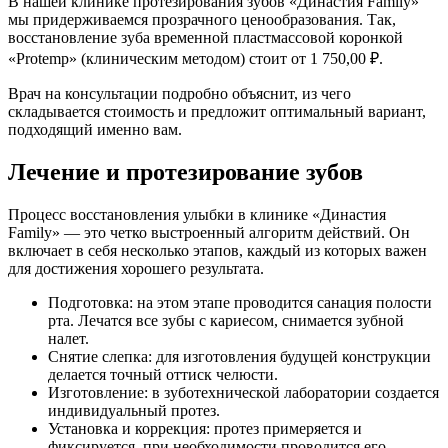
В нашей клинике протезирования зубов «Династия Family»
мы придерживаемся прозрачного ценообразования. Так,
восстановление зуба временной пластмассовой коронкой
«Protemp» (клиническим методом) стоит от 1 750,00 ₽.
Врач на консультации подробно объяснит, из чего
складывается стоимость и предложит оптимальный вариант,
подходящий именно вам.
Лечение и протезирование зубов
Процесс восстановления улыбки в клинике «Династия
Family» — это четко выстроенный алгоритм действий. Он
включает в себя несколько этапов, каждый из которых важен
для достижения хорошего результата.
Подготовка: на этом этапе проводится санация полости
рта. Лечатся все зубы с кариесом, снимается зубной
налет.
Снятие слепка: для изготовления будущей конструкции
делается точный оттиск челюсти.
Изготовление: в зуботехнической лаборатории создается
индивидуальный протез.
Установка и коррекция: протез примеряется и
фиксируется, при необходимости проводится его