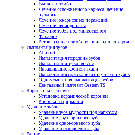
Выпала пломба
Лечение осложнённого кариеса, лечение
пульпита
Лечение некариозных поражений
Лечение периодонтита
Лечение зубов под микроскопом
Флюороз
Ретроградное пломбирование одного корня
Имплантация зубов
All-on-6
Имплантация передних зубов
Имплантация зубов во сне
Наращивание костной ткани
Имплантация при полном отсутствии зубов
Одномоментная имплантация зубов
Дентальный имплант Osstem TS
Коронка на свой зуб
Установка керамической коронки
Коронка из циркония
Удаление зубов
Удаление зуба мудрости под наркозом
Удаление двухкорневого зуба
Удаление однокорневого зуба
Удаление трёхкорневого зуба
Виниры