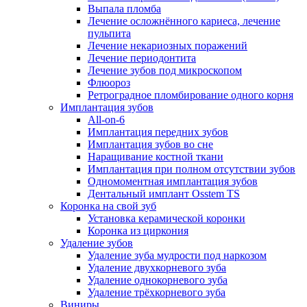
Выпала пломба
Лечение осложнённого кариеса, лечение
пульпита
Лечение некариозных поражений
Лечение периодонтита
Лечение зубов под микроскопом
Флюороз
Ретроградное пломбирование одного корня
Имплантация зубов
All-on-6
Имплантация передних зубов
Имплантация зубов во сне
Наращивание костной ткани
Имплантация при полном отсутствии зубов
Одномоментная имплантация зубов
Дентальный имплант Osstem TS
Коронка на свой зуб
Установка керамической коронки
Коронка из циркония
Удаление зубов
Удаление зуба мудрости под наркозом
Удаление двухкорневого зуба
Удаление однокорневого зуба
Удаление трёхкорневого зуба
Виниры