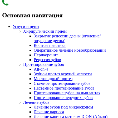
Основная навигация
Услуги и цены
Хириругический прием
Закрытие рецессии десны (оголение/
опущение десны)
Костная пластика
Оперативное лечение новообразований
Перикоронит
Рецессия зубов
Протезирование зубов
All-on-4
Зубной протез верхней челюсти
Мостовидный протез
Съемное протезирование зубов
Несъемное протезирование зубов
Протезирование зубов на имплантах
Протезирование передних зубов
Лечение зубов
Лечение зубов под микроскопом
Лечение кариеса
Лечение кариеса методом ICON (Айкон)