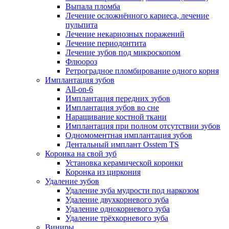
Выпала пломба
Лечение осложнённого кариеса, лечение
пульпита
Лечение некариозных поражений
Лечение периодонтита
Лечение зубов под микроскопом
Флюороз
Ретроградное пломбирование одного корня
Имплантация зубов
All-on-6
Имплантация передних зубов
Имплантация зубов во сне
Наращивание костной ткани
Имплантация при полном отсутствии зубов
Одномоментная имплантация зубов
Дентальный имплант Osstem TS
Коронка на свой зуб
Установка керамической коронки
Коронка из циркония
Удаление зубов
Удаление зуба мудрости под наркозом
Удаление двухкорневого зуба
Удаление однокорневого зуба
Удаление трёхкорневого зуба
Виниры