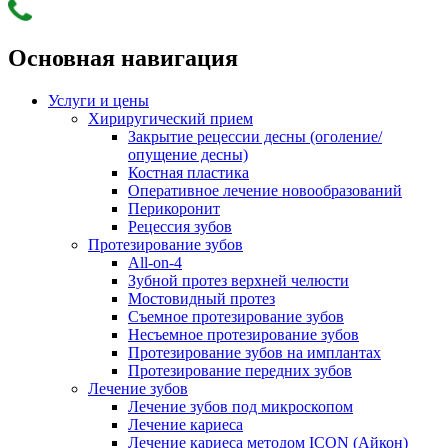
Основная навигация
Услуги и цены
Хириругический прием
Закрытие рецессии десны (оголение/
опущение десны)
Костная пластика
Оперативное лечение новообразований
Перикоронит
Рецессия зубов
Протезирование зубов
All-on-4
Зубной протез верхней челюсти
Мостовидный протез
Съемное протезирование зубов
Несъемное протезирование зубов
Протезирование зубов на имплантах
Протезирование передних зубов
Лечение зубов
Лечение зубов под микроскопом
Лечение кариеса
Лечение кариеса методом ICON (Айкон)