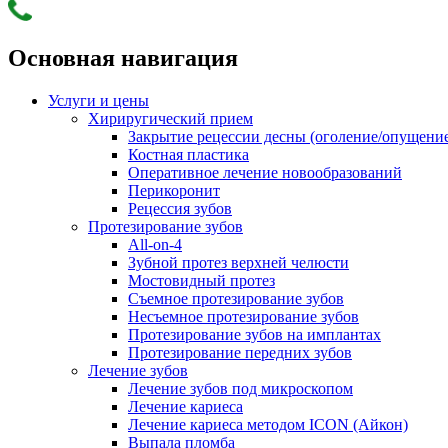
Основная навигация
Услуги и цены
Хириругический прием
Закрытие рецессии десны (оголение/опущени
Костная пластика
Оперативное лечение новообразований
Перикоронит
Рецессия зубов
Протезирование зубов
All-on-4
Зубной протез верхней челюсти
Мостовидный протез
Съемное протезирование зубов
Несъемное протезирование зубов
Протезирование зубов на имплантах
Протезирование передних зубов
Лечение зубов
Лечение зубов под микроскопом
Лечение кариеса
Лечение кариеса методом ICON (Айкон)
Выпала пломба