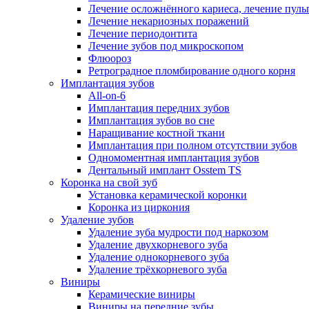
Лечение осложнённого кариеса, лечение пуль
Лечение некариозных поражений
Лечение периодонтита
Лечение зубов под микроскопом
Флюороз
Ретроградное пломбирование одного корня
Имплантация зубов
All-on-6
Имплантация передних зубов
Имплантация зубов во сне
Наращивание костной ткани
Имплантация при полном отсутствии зубов
Одномоментная имплантация зубов
Дентальный имплант Osstem TS
Коронка на свой зуб
Установка керамической коронки
Коронка из циркония
Удаление зубов
Удаление зуба мудрости под наркозом
Удаление двухкорневого зуба
Удаление однокорневого зуба
Удаление трёхкорневого зуба
Виниры
Керамические виниры
Виниры на передние зубы