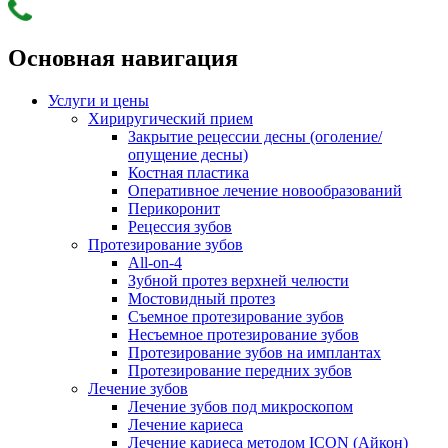
Основная навигация
Услуги и цены
Хириругический прием
Закрытие рецессии десны (оголение/
опущение десны)
Костная пластика
Оперативное лечение новообразований
Перикоронит
Рецессия зубов
Протезирование зубов
All-on-4
Зубной протез верхней челюсти
Мостовидный протез
Съемное протезирование зубов
Несъемное протезирование зубов
Протезирование зубов на имплантах
Протезирование передних зубов
Лечение зубов
Лечение зубов под микроскопом
Лечение кариеса
Лечение кариеса методом ICON (Айкон)