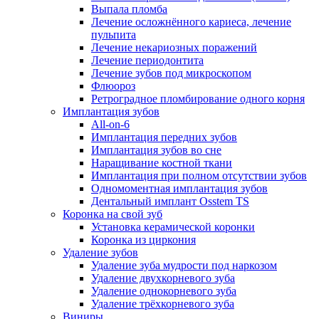
Выпала пломба
Лечение осложнённого кариеса, лечение
пульпита
Лечение некариозных поражений
Лечение периодонтита
Лечение зубов под микроскопом
Флюороз
Ретроградное пломбирование одного корня
Имплантация зубов
All-on-6
Имплантация передних зубов
Имплантация зубов во сне
Наращивание костной ткани
Имплантация при полном отсутствии зубов
Одномоментная имплантация зубов
Дентальный имплант Osstem TS
Коронка на свой зуб
Установка керамической коронки
Коронка из циркония
Удаление зубов
Удаление зуба мудрости под наркозом
Удаление двухкорневого зуба
Удаление однокорневого зуба
Удаление трёхкорневого зуба
Виниры